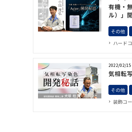
有機・無
ル）」
その他
ハード
2022/02/15
気相転
その他
装飾コ