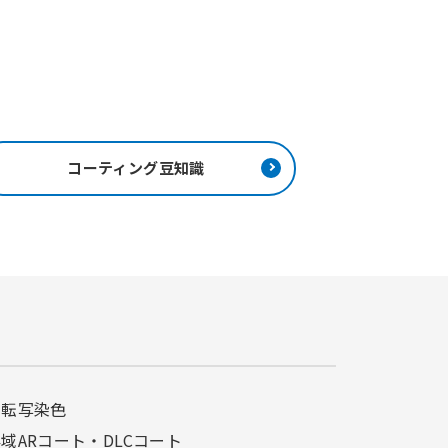
コーティング豆知識
相転写染色
域ARコート・
DLCコート