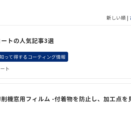
新しい順 |
コートの人気記事3選
知って得するコーティング情報
コート
削機窓用フィルム -付着物を防止し、加工点を