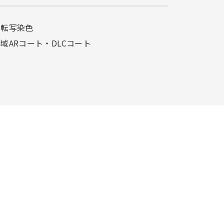
相転写染色
域ARコート・
DLCコート