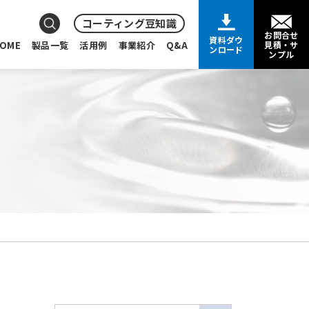
コーティング豆知識
お問合せ
資料ダウ
OME
製品一覧
活用例
事業紹介
Q&A
見積・サ
ンロード
ンプル