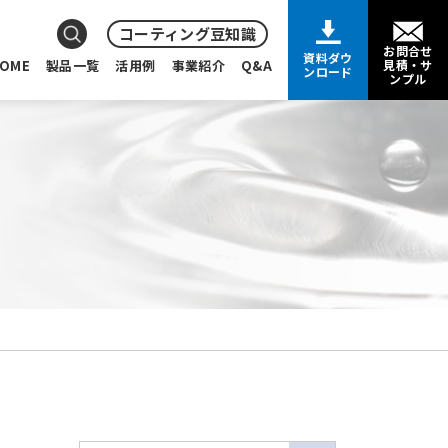
コーティング豆知識
お問合せ
資料ダウ
OME
製品一覧
活用例
事業紹介
Q&A
見積・サ
ンロード
ンプル