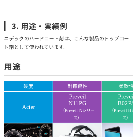
3. 用途・実績例
ニデックのハードコート剤は、こんな製品のトップコー
ト剤として使われています。
用途
硬度
耐擦傷性
柔軟性
Preveil
Preveil
N11PG
B02PA
Acier
（
（
シリー
シ
Preveil
N
Preveil
B
）
）
ズ
ズ