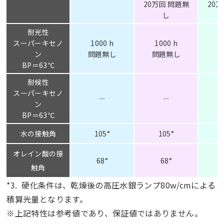
20万回 問題無
20
し
耐光性
スーパーキセノ
1000 h
1000 h
ン
問題無し
問題無し
BP＝63℃
耐候性
スーパーキセノ
―
―
ン
BP＝63℃
水の接触角
105°
105°
オレイン酸の接
68°
68°
触角
*3. 硬化条件は、乾燥後の高圧水銀ランプ80w/cmによる
積算光量となります。
※上記特性は参考値であり、保証値ではありません。