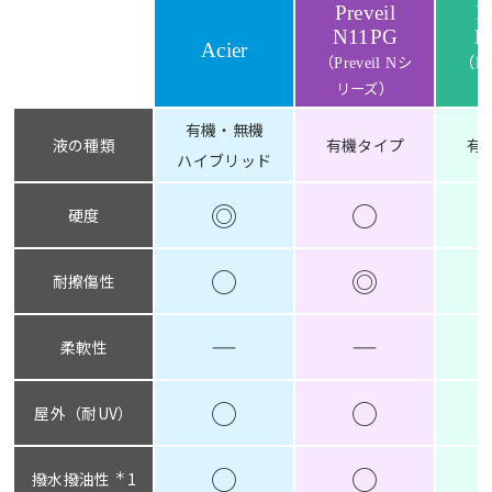
Preveil
P
N11PG
B
Acier
（
（
シ
Preveil
N
Pr
）
リーズ
リ
有機・無機
液の種類
有機タイプ
有
ハイブリッド
◎
○
硬度
○
◎
耐擦傷性
―
―
柔軟性
○
○
屋外（耐UV）
○
○
＊
撥水撥油性
1