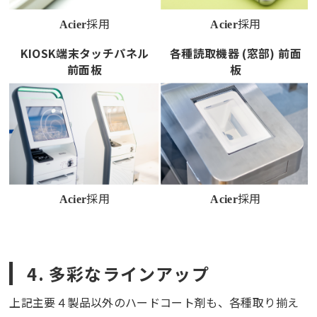
採用
採用
Acier
Acier
KIOSK端末タッチパネル
各種読取機器 (窓部) 前面
前面板
板
採用
採用
Acier
Acier
4. 多彩なラインアップ
上記主要４製品以外のハードコート剤も、各種取り揃え