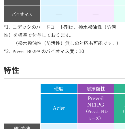
―
―
バイオマス
*1. ニデックのハードコート剤は、撥水撥油性（防汚
性）を標準で付与しております。
（撥水撥油性（防汚性）無しの対応も可能です。）
*2.
のバイオマス度：10
Preveil B02PA
特性
硬度
耐擦傷性
Preveil
P
N11PG
B
Acier
（
（
シ
Preveil
N
Pr
）
リーズ
リ
硬化条件