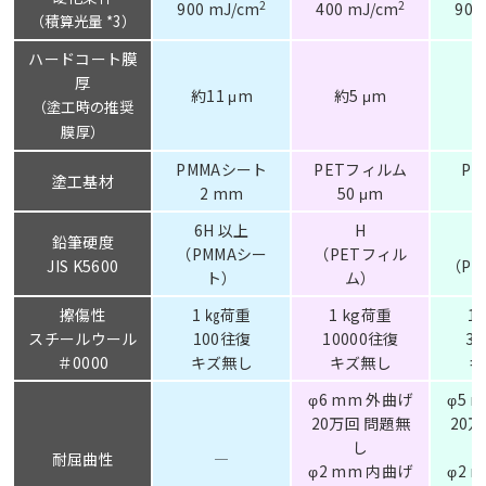
2
2
900 mJ/cm
400 mJ/cm
900
（積算光量 *3）
ハードコート膜
厚
約11 μm
約5 μm
約
（塗工時の推奨
膜厚）
PMMAシート
PETフィルム
P
塗工基材
2 mm
50 μm
5
6H 以上
H
鉛筆硬度
（PMMAシー
（PETフィル
JIS K5600
（PI
ト）
ム）
擦傷性
1 ㎏荷重
1 kg荷重
1
スチールウール
100往復
10000往復
3
＃0000
キズ無し
キズ無し
キ
φ6 mm 外曲げ
φ5 
20万回 問題無
20
し
耐屈曲性
―
φ2 mm 内曲げ
φ2 