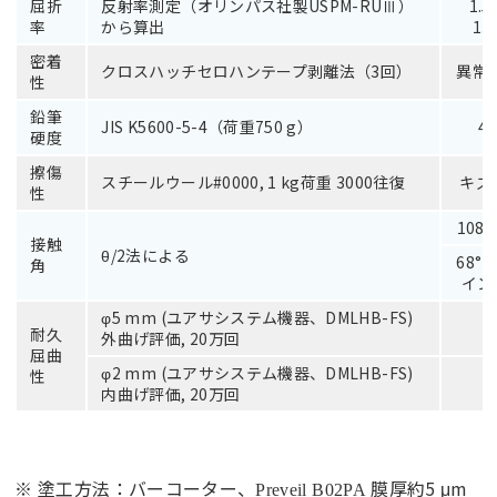
屈折
反射率測定（オリンパス社製USPM-RUⅢ）
1.5
率
から算出
1.5
密着
クロスハッチセロハンテープ剥離法（3回）
異常
性
鉛筆
JIS K5600-5-4（荷重750 g）
4
硬度
擦傷
スチールウール#0000, 1 kg荷重 3000往復
キズ
性
108°
接触
θ/2法による
68°
角
イン
φ5 mm (ユアサシステム機器、DMLHB-FS)
-
耐久
外曲げ評価, 20万回
屈曲
φ2 mm (ユアサシステム機器、DMLHB-FS)
性
-
内曲げ評価, 20万回
※ 塗工方法：バーコーター、
膜厚約5 μm
Preveil B02PA