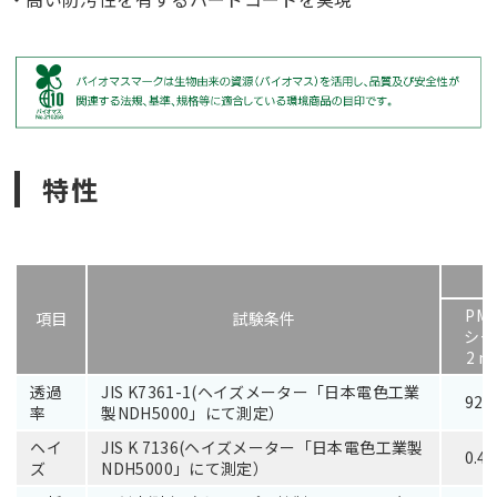
特性
PM
項目
試験条件
シー
2 
透過
JIS K7361-1(ヘイズメーター「日本電色工業
92.
率
製NDH5000」にて測定）
ヘイ
JIS K 7136(ヘイズメーター「日本電色工業製
0.4
ズ
NDH5000」にて測定）