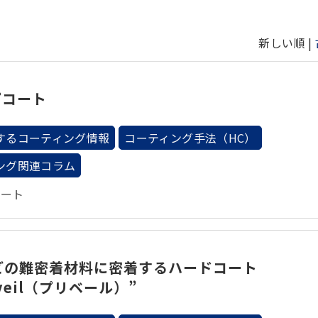
新しい順 |
プコート
するコーティング情報
コーティング手法（HC）
ング関連コラム
コート
などの難密着材料に密着するハードコート
eveil（プリベール）”