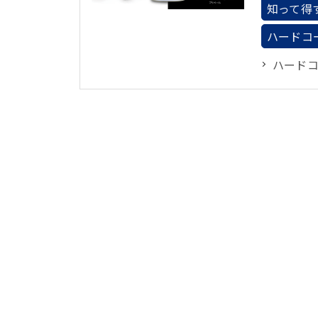
知って得
ハードコ
ハード