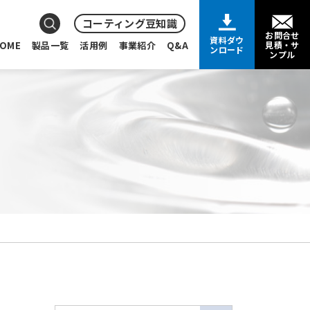
コーティング豆知識
お問合せ
資料ダウ
OME
製品一覧
活用例
事業紹介
Q&A
見積・サ
ンロード
ンプル