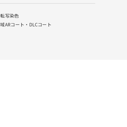
相転写染色
域ARコート・
DLCコート