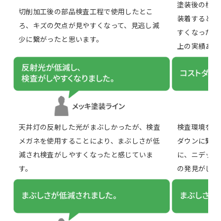
塗装後の検査
切削加工後の部品検査工程で使用したとこ
装着すると、
ろ、キズの欠点が見やすくなって、見逃し減
すくなったと
少に繋がったと思います。
上の実績あり
天井灯の反射した光がまぶしかったが、検査
検査環境を新
メガネを使用することにより、まぶしさが低
ダウンに繋が
減され検査がしやすくなったと感じていま
に、ニデック
す。
の発見がしや