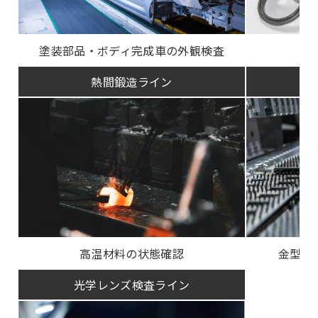
塗装部品・ボディ完成車の外観検査
自
熱間鍛造ライン
高温材料の状態確認
金型、
光学レンズ検査ライン