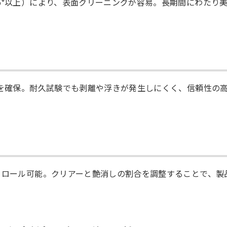
5°以上）により、表面クリーニングが容易。長期間にわたり
着を確保。耐久試験でも剥離や浮きが発生しにくく、信頼性の
トロール可能。クリアーと艶消しの割合を調整することで、製