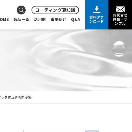
コーティング豆知識
お問合せ
資料ダウ
OME
製品一覧
活用例
事業紹介
Q&A
見積・サ
ンロード
ンプル
インを両立する新提案-