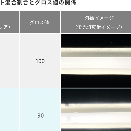
ト混合割合とグロス値の関係
外観イメージ
グロス値
リア）
（蛍光灯反射イメージ）
100
90