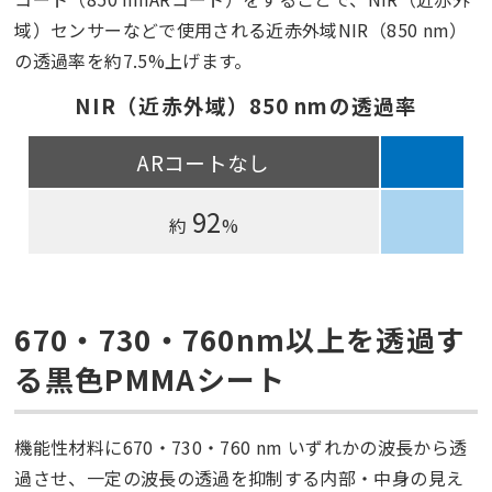
域）センサーなどで使用される近赤外域NIR（850 nm）
の透過率を約7.5%上げます。
NIR（近赤外域）850 nmの透過率
ARコートなし
92
約
%
670・
730
・
760nm
以上を透過す
る黒色
PMMA
シート
機能性材料に670・730・760 nm いずれかの波長から透
過させ、一定の波長の透過を抑制する内部・中身の見え