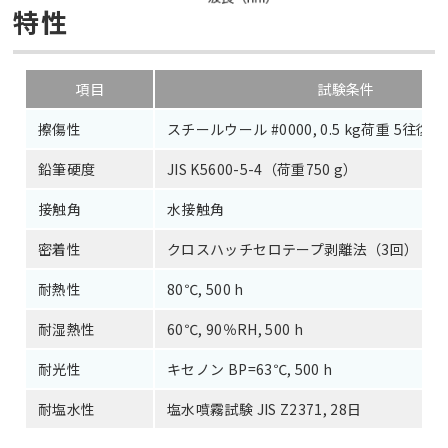
特性
項目
試験条件
擦傷性
スチールウール #0000, 0.5 kg荷重 5往復
鉛筆硬度
JIS K5600-5-4（荷重750 g）
接触角
水接触角
密着性
クロスハッチセロテープ剥離法（3回）
耐熱性
80℃, 500 h
耐湿熱性
60℃, 90％RH, 500 h
耐光性
キセノン BP=63℃, 500 h
耐塩水性
塩水噴霧試験 JIS Z2371, 28日