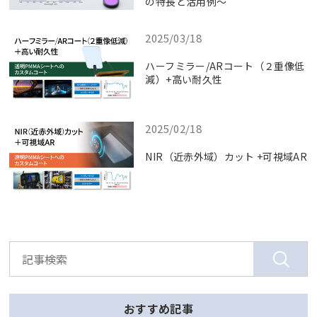
の特長と活用例～
2025/03/18
ハーフミラー/ARコート（２重像低
減）+高い耐久性
2025/02/18
NIR（近赤外域）カット +可視域AR
おすすめ記事