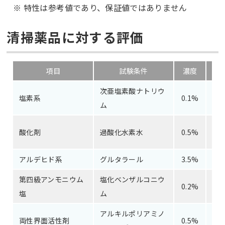
※ 特性は参考値であり、保証値ではありません
清掃薬品に対する評価
項目
試験条件
濃度
次亜塩素酸ナトリウ
塩素系
0.1%
ム
片
酸化剤
過酸化水素水
0.5%
アルデヒド系
グルタラール
3.5%
第四級アンモニウム
塩化ベンザルコニウ
0.2%
塩
ム
アルキルポリアミノ
片
両性界面活性剤
0.5%