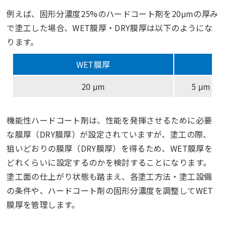
例えば、固形分濃度25%のハードコート剤を20μmの厚み
で塗工した場合、WET膜厚・DRY膜厚は以下のようにな
ります。
WET膜厚
20 μm
5 μm
機能性ハードコート剤は、性能を発揮させるために必要
な膜厚（DRY膜厚）が設定されていますが、塗工の際、
狙いどおりの膜厚（DRY膜厚）を得るため、WET膜厚を
どれくらいに設定するのかを検討することになります。
塗工面の仕上がり状態も踏まえ、各塗工方法・塗工設備
の条件や、ハードコート剤の固形分濃度を調整してWET
膜厚を管理します。