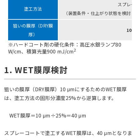
スプレー
塗工方法
（装置条件・仕上がり状態を検討し、
狙いの膜厚（DRY膜
10 μ
厚）
※ハードコート剤の硬化条件：高圧水銀ランプ80
2
W/cm、積算光量900 mJ/cm
1. WET膜厚検討
狙いの膜厚（DRY膜厚）10 μmにするためのWET膜厚
は、塗工方法の固形分濃度25%から逆算します。
WET膜厚＝10 μm÷25%＝40 μm
スプレーコートで塗工するWET膜厚は、40 μmとなりま