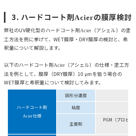
3. ハードコート剤
の膜厚検討
Acier
弊社のUV硬化型のハードコート剤
（アシェル）の塗
Acier
工方法を例に挙げて、WET膜厚・DRY膜厚の検討と、希
釈量について解説します。
以下のハードコート剤
（アシェル）の仕様・塗工方
Acier
法を例として、膜厚（DRY膜厚）10 μmを狙う場合の
WET膜厚と希釈量について検討してみます。
固形分濃度
ハードコート剤
粘度
仕様
Acier
PGM（プロピ
主要剤