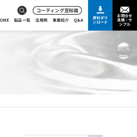
コーティング豆知識
お問合せ
資料ダウ
OME
製品一覧
活用例
事業紹介
Q&A
見積・サ
ンロード
ンプル