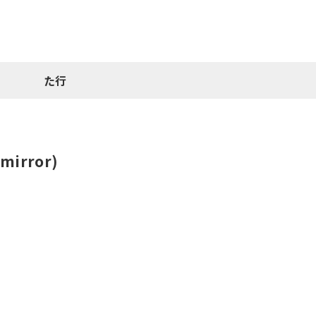
た行
irror)