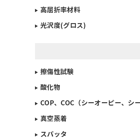
高屈折率材料
光沢度(グロス)
擦傷性試験
酸化物
COP、COC（シーオーピー、シ
真空蒸着
スパッタ