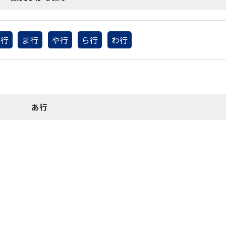
は行
ま行
や行
ら行
わ行
あ行