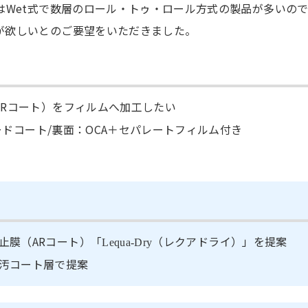
はWet式で数層のロール・トゥ・ロール方式の製品が多いの
が欲しいとのご要望をいただきました。
ARコート）をフィルムへ加工したい
ハードコート/裏面：OCA＋セパレートフィルム付き
止膜（ARコート）「
（レクアドライ）」を提案
Lequa-Dry
汚コート層で提案