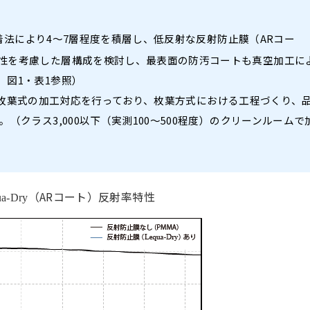
法により4～7層程度を積層し、低反射な反射防止膜（ARコー
性を考慮した層構成を検討し、最表面の防汚コートも真空加工に
、図1・表1参照）
 mmの枚葉式の加工対応を行っており、枚葉方式における工程づくり、
（クラス3,000以下（実測100～500程度）のクリーンルームで
（ARコート）反射率特性
ua-Dry