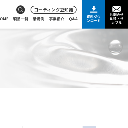
コーティング豆知識
お問合せ
資料ダウ
OME
製品一覧
活用例
事業紹介
Q&A
見積・サ
ンロード
ンプル