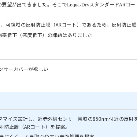
の要望が出てきました。そこで
スタンダードARコー
Lequa-Dry
。
は、可視域の反射防止膜（ARコート）であるため、反射防止膜
過率低下（感度低下）の課題はありました。
センサーカバーが欲しい
タマイズ設計し、近赤外線センサー帯域の850nm付近の反射
射防止膜（ARコート）を提案。
きにくく、ふき取りやすい表面処理を提案。