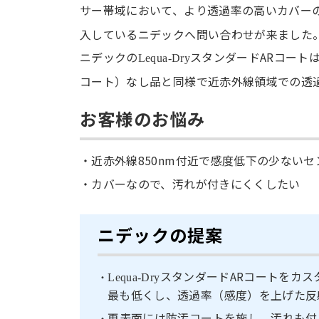
サー帯域において、より透過率の高いカバー
入しているニデックへ問い合わせが来ました
ニデックの
スタンダードARコート
Lequa-Dry
コート）なし品と同様で近赤外線領域での透
お客様のお悩み
近赤外線850nm付近で感度低下の少ない
カバーなので、汚れが付きにくくしたい
ニデックの提案
スタンダードARコートをカス
Lequa-Dry
最も低くし、透過率（感度）を上げた反
再表面には防汚コートを施し、汚れも付