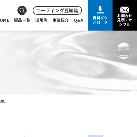
コーティング豆知識
お問合せ
資料ダウ
OME
製品一覧
活用例
事業紹介
Q&A
見積・サ
ンロード
ンプル
提案」