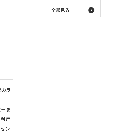
全部見る
域の反
バーを
の利用
線セン