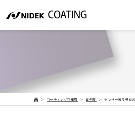
コーティング豆知識
事例集
センサー波長帯 635