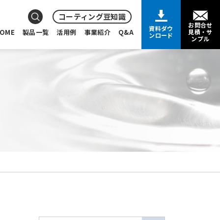
コーティング豆知識
お問合せ
資料ダウ
OME
製品一覧
活用例
事業紹介
Q&A
見積・サ
ンロード
ンプル