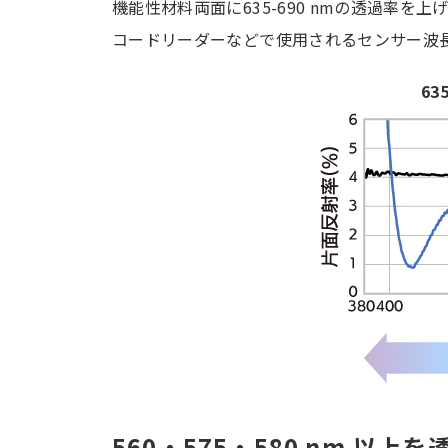
機能性材料両面に635-690 nmの透過率を上
コードリーダーなどで使用されるセンサー波長帯 
63
560・575・580 nm 以上