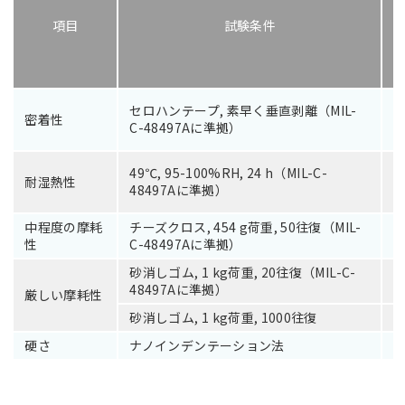
項目
試験条件
セロハンテープ, 素早く垂直剥離（MIL-
密着性
C-48497Aに準拠）
49℃, 95-100%RH, 24 h（MIL-C-
耐湿熱性
48497Aに準拠）
中程度の摩耗
チーズクロス, 454 g荷重, 50往復（MIL-
性
C-48497Aに準拠）
砂消しゴム, 1 kg荷重, 20往復（MIL-C-
48497Aに準拠）
厳しい摩耗性
砂消しゴム, 1 kg荷重, 1000往復
硬さ
ナノインデンテーション法