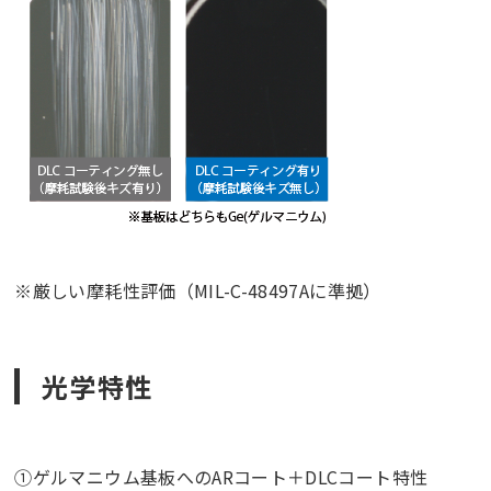
※厳しい摩耗性評価（MIL-C-48497Aに準拠）
光学特性
①ゲルマニウム基板へのARコート＋DLCコート特性